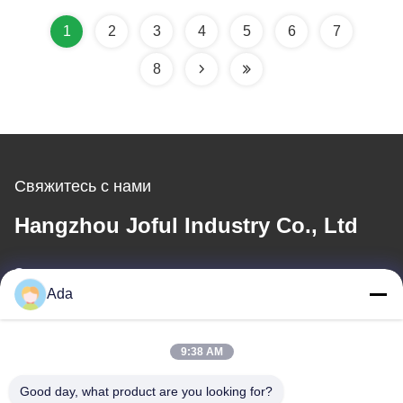
вращающихся
вращающимися
лопастей
лезвиями резач
1
2
3
4
5
6
7
8
Свяжитесь с нами
Hangzhou Joful Industry Co., Ltd
Электронная почта
Ada
ada.zhang@jofulindustry.com
9:38 AM
Наш адрес
Good day, what product are you looking for?