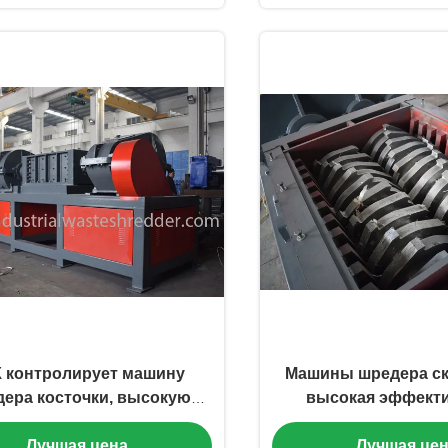
 контролирует машину
Машины шредера ск
ера косточки, высокую
высокая эффект
фективность дробилки
размера лезвия 
Лучшая цена
Лучшая це
мертвого животного
изготовленная н