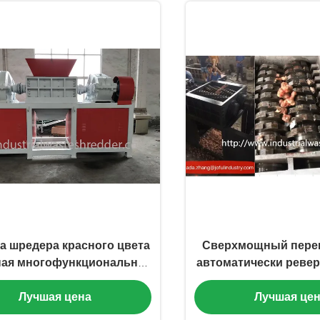
 шредера красного цвета
Сверхмощный пере
ная многофункциональная
автоматически реве
ля цыпленка/свиньи
устройства машин
Лучшая цена
Лучшая це
мертвого животн
косточек ско