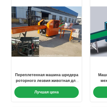
Переплетенная машина шредера
Маш
роторного лезвия животная для
мех
овчины меха
пер
Лучшая цена