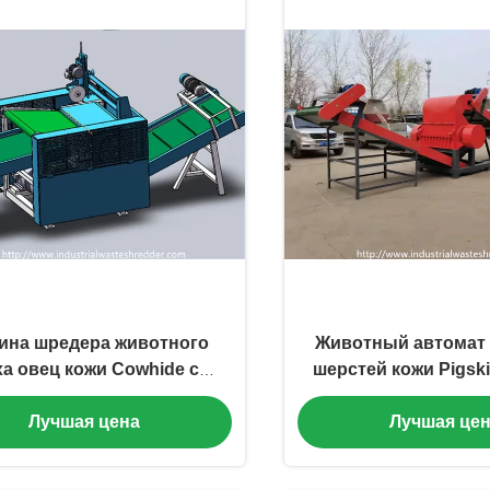
ина шредера животного
Животный автомат 
а овец кожи Cowhide с
шерстей кожи Pigsk
еплетенными лезвиями
Sheepwool машины
Лучшая цена
Лучшая це
меха