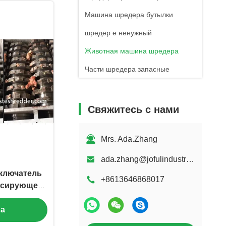
Машина шредера бутылки
шредер е ненужный
Животная машина шредера
Части шредера запасные
Свяжитесь с нами
Mrs. Ada.Zhang
ada.zhang@jofulindustry.com
ключатель
+8613646868017
рсирующего
ы шредера
на
ого для
тин