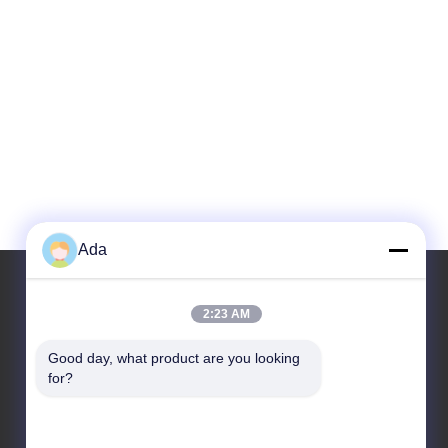
Ada
2:23 AM
Наш адрес
Good day, what product are you looking 
Адрес
for?
Но.1 Рд, зона индустрии Дончжоу, район Фуянг,
город Ханчжоу, Китай, 311400