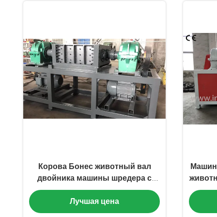
Корова Бонес животный вал
Машина
двойника машины шредера с
живот
подгонянной емкостью
д
Лучшая цена