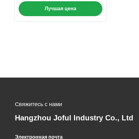
выхода шредера мертвого
Лучшая цена
животного ориентированный на
заказчика
Свяжитесь с нами
Hangzhou Joful Industry Co., Ltd
Электронная почта