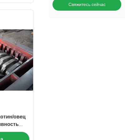
Свяжитесь сейчас
отин/овец
ивность
животной
на
а заказ