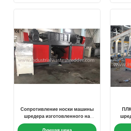
Сопротивление носки машины
ПЛК
шредера изготовленного на
шред
заказ размера животное с
эф
Лучшая цена
роторными лезвиями