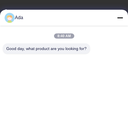
Электронная почта
Ada
ada.zhang@jofulindustry.com
8:40 AM
Наш адрес
Good day, what product are you looking for?
Адрес
Но.1 Рд, зона индустрии Дончжоу, район Фуянг, город Ханчжоу,
Китай, 311400
Телефон
86-571-63559816
Политика конфиденциальности
|
Карта сайта